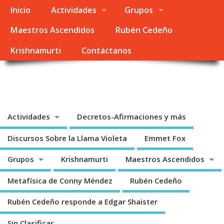
Inicio
Actividades
Grupos
Maestros Ascendidos
Rubén Cedeño
Krishnamurti
Contáctanos
Metafísica Colombia
Enseñanza Espiritual – Linea Emmet Fox – Conny Méndez – Rubén Cedeño
Actividades
Decretos-Afirmaciones y más
Discursos Sobre la Llama Violeta
Emmet Fox
Grupos
Krishnamurti
Maestros Ascendidos
Metafísica de Conny Méndez
Rubén Cedeño
Rubén Cedeño responde a Edgar Shaister
Sin Clasificar