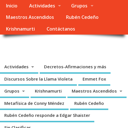
Inicio
Actividades
Grupos
Maestros Ascendidos
Rubén Cedeño
Krishnamurti
Contáctanos
Metafísica Colombia
Enseñanza Espiritual – Linea Emmet Fox – Conny Méndez – Rubén Cedeño
Actividades
Decretos-Afirmaciones y más
Discursos Sobre la Llama Violeta
Emmet Fox
Grupos
Krishnamurti
Maestros Ascendidos
Metafísica de Conny Méndez
Rubén Cedeño
Rubén Cedeño responde a Edgar Shaister
Sin Clasificar