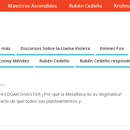
Maestros Ascendidos
Rubén Cedeño
Krishn
 Rubén Cedeño
y más
Discursos Sobre la Llama Violeta
Emmet Fox
 Conny Méndez
Rubén Cedeño
Rubén Cedeño responde
eño
DGAR SHAISTER ¿Por qué la Metafísica no es dogmática?
parte de que todos sus planteamientos y…