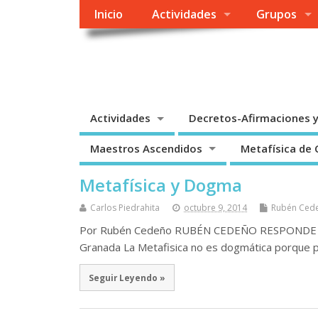
Inicio
Actividades
Grupos
Metafísica Colombia
Enseñanza Espiritual – Linea Emmet Fox – Conny Méndez –
Actividades
Decretos-Afirmaciones 
Maestros Ascendidos
Metafísica de
Metafísica y Dogma
Carlos Piedrahita
octubre 9, 2014
Rubén Ced
Por Rubén Cedeño RUBÉN CEDEÑO RESPONDE A E
Granada La Metafisica no es dogmática porque 
Seguir Leyendo »