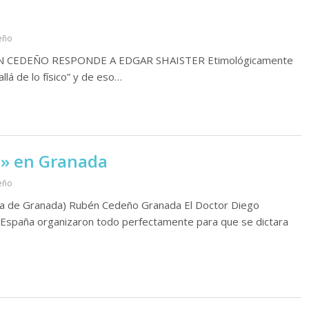
eño
UBÉN CEDEÑO RESPONDE A EDGAR SHAISTER Etimológicamente
llá de lo físico” y de eso…
os» en Granada
eño
ica de Granada) Rubén Cedeño Granada El Doctor Diego
 España organizaron todo perfectamente para que se dictara