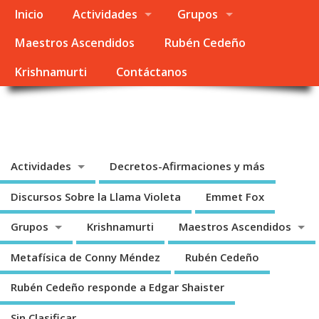
Inicio
Actividades
Grupos
Maestros Ascendidos
Rubén Cedeño
Krishnamurti
Contáctanos
Metafísica Colombia
Enseñanza Espiritual – Linea Emmet Fox – Conny Méndez – Rubén Cedeño
Actividades
Decretos-Afirmaciones y más
Discursos Sobre la Llama Violeta
Emmet Fox
Grupos
Krishnamurti
Maestros Ascendidos
Metafísica de Conny Méndez
Rubén Cedeño
Rubén Cedeño responde a Edgar Shaister
Sin Clasificar