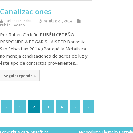
Canalizaciones
Carlos Piedrahita
octubre 21, 2014
Rubén Cedeño
Por Rubén Cedeño RUBÉN CEDEÑO
RESPONDE A EDGAR SHAISTER Donostia
San Sebastian 2014 ¿Por qué la Metafísica
no maneja canalizaciones de seres de luz y
éste tipo de contactos provenientes…
Seguir Leyendo »
‹
1
2
3
4
›
»
Copyright ©2026. Metafísica
Mesocolumn Theme by Dezzain